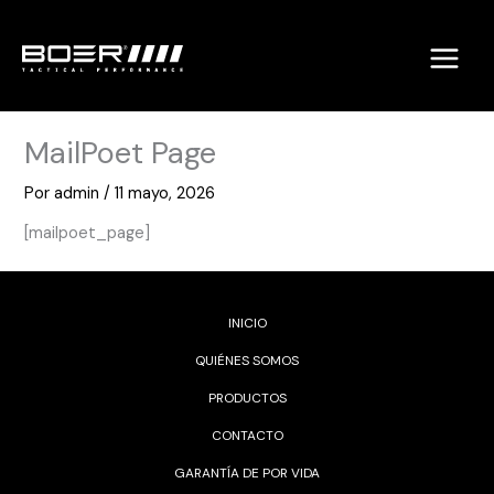
Ir
al
contenido
MailPoet Page
Por
admin
/
11 mayo, 2026
[mailpoet_page]
INICIO
QUIÉNES SOMOS
PRODUCTOS
CONTACTO
GARANTÍA DE POR VIDA