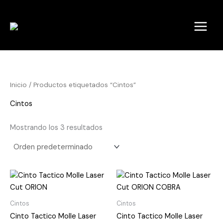
Ir
al
contenido
Inicio
/ Productos etiquetados “Cintos”
Cintos
Mostrando los 3 resultados
Cintos
Cintos
Cinto Tactico Molle Laser
Cinto Tactico Molle Laser