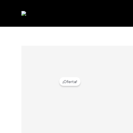
Ir
al
contenido
¡Oferta!