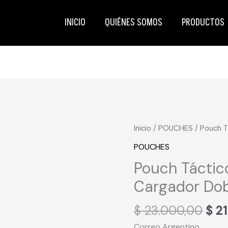
INICIO
QUIÉNES SOMOS
PRODUCTOS
El
Pouch
Inicio
/
POUCHES
/ Pouch T
pre
Táctico
POUCHES
orig
Molle
Pouch Táctic
era:
Porta
$ 2
Cargador Do
Cargador
Doble
$
23.000,00
$
21
cantidad
Correo Argentino