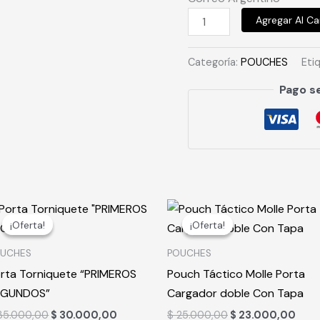
Agregar Al Ca
Categoría:
POUCHES
Eti
Pago s
El
El
El
El
precio
precio
precio
prec
¡Oferta!
¡Oferta!
¡Oferta!
¡Oferta!
original
actual
original
actu
era:
es:
era:
es:
OUCHES
POUCHES
$ 35.000,00.
$ 30.000,00.
$ 25.000,00.
$ 23
rta Torniquete “PRIMEROS
Pouch Táctico Molle Porta
EGUNDOS”
Cargador doble Con Tapa
5.000,00
$
30.000,00
$
25.000,00
$
23.000,00