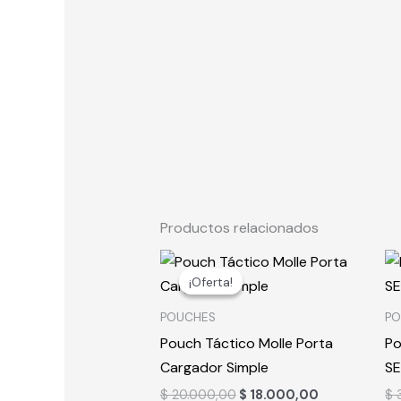
Productos relacionados
El
El
precio
precio
¡Oferta!
¡Oferta!
original
actual
era:
es:
POUCHES
P
$ 20.000,00.
$ 18.000,00.
Pouch Táctico Molle Porta
Po
Cargador Simple
S
$
20.000,00
$
18.000,00
$
3